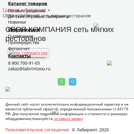
Каталог товаров
Главная
»
Фотоотчет
»
Готовые решения
СВОЯ КОМПАНИЯ сеть мягких ресторанов
Детские Игровые Лабиринты
Новинки
СВОЯ КОМПАНИЯ сеть мягких
Информация
О компании
ресторанов
Преимущества
Фотоотчет
Контакты
8 800 700-91-03
zakaz@labirintooo.ru
Данный сайт носит исключительно информационный характер и не
является публичной офертой, определяемой положениями ст.437 ГК
РФ. Для получения подробной информации о стоимости и размерах
оборудования,пожалуйста,
оставьте заявку
Пользовательское соглашение
© Лабиринт, 2026