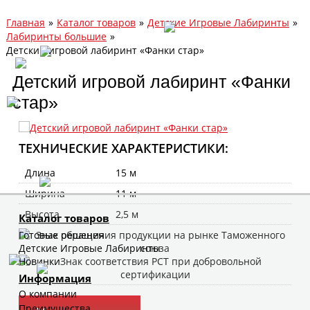
Главная
»
Каталог товаров
»
Детские Игровые Лабиринты
»
Лабиринты большие
»
Детский игровой лабиринт «Фанки стар»
Детский игровой лабиринт «Фанки
стар»
ТЕХНИЧЕСКИЕ ХАРАКТЕРИСТИКИ:
Длина
15 м
Ширина
11 м
Высота
2,5 м
Каталог товаров
Готовые решения
Детские Игровые Лабиринты
Новинки
Информация
О компании
Преимущества