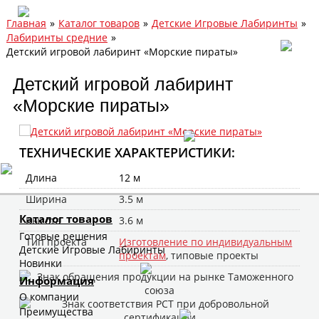
Главная
»
Каталог товаров
»
Детские Игровые Лабиринты
»
Лабиринты средние
»
Детский игровой лабиринт «Морские пираты»
Детский игровой лабиринт
«Морские пираты»
ТЕХНИЧЕСКИЕ ХАРАКТЕРИСТИКИ:
Длина
12 м
Ширина
3.5 м
Каталог товаров
Высота
3.6 м
Готовые решения
Тип проекта
Изготовление по индивидуальным
Детские Игровые Лабиринты
проектам
, типовые проекты
Новинки
Информация
О компании
Преимущества