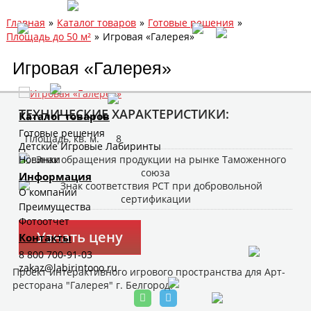
Главная
»
Каталог товаров
»
Готовые решения
»
Площадь до 50 м²
»
Игровая «Галерея»
Игровая «Галерея»
ТЕХНИЧЕСКИЕ ХАРАКТЕРИСТИКИ:
Каталог товаров
Готовые решения
Площадь, кв. м.
8
Детские Игровые Лабиринты
Новинки
Информация
О компании
Преимущества
Фотоотчет
Узнать цену
Контакты
8 800 700-91-03
zakaz@labirintooo.ru
Проект интерактивного игрового пространства для Арт-
ресторана "Галерея" г. Белгород.