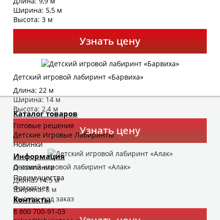
Длина: 9,9 м
Ширина: 5,5 м
Высота: 3 м
Узнать цену
Детский игровой лабиринт «Барвиха»
Длина: 22 м
Ширина: 14 м
Высота: 2,4 м
Каталог товаров
Готовые решения
Узнать цену
Детские Игровые Лабиринты
Новинки
Информация
Детский игровой лабиринт «Алак»
О компании
Преимущества
Длина: 14.5 м
Фотоотчет
Ширина: 8 м
Высота: под заказ
Контакты
8 800 700-91-03