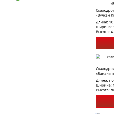
Скалодро
«Вулкан 
Длина: 10
Ширина: 
Высота: 4.
Скалодро
«Банана п
Длина: по
Ширина: п
Высота: п