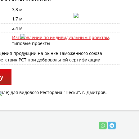
3,3 м
1,7 м
2,4 м
Изготовление по индивидуальным проектам
,
типовые проекты
у
ле) для видового Ресторана "Пески", г. Дмитров
.