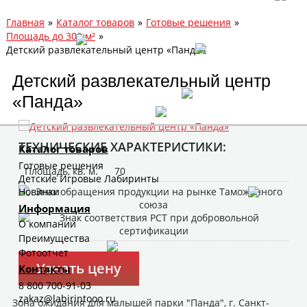
Главная
»
Каталог товаров
»
Готовые решения
»
Площадь до 300 м²
»
Детский развлекательный центр «Панда»
Детский развлекательный центр
«Панда»
ТЕХНИЧЕСКИЕ ХАРАКТЕРИСТИКИ:
Каталог товаров
Готовые решения
Площадь, кв. м.
70
Детские Игровые Лабиринты
Новинки
Информация
О компании
Преимущества
Фотоотчет
Узнать цену
Контакты
8 800 700-91-03
zakaz@labirintooo.ru
Зона ожидания для малышей парки "Панда", г. Санкт-