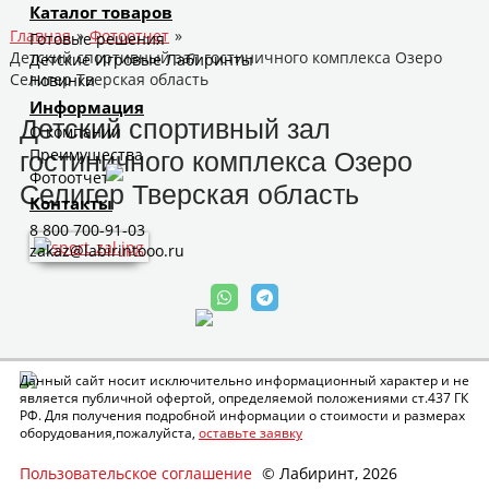
Каталог товаров
Главная
»
Фотоотчет
»
Готовые решения
Детский спортивный зал гостиничного комплекса Озеро
Детские Игровые Лабиринты
Селигер Тверская область
Новинки
Информация
Детский спортивный зал
О компании
Преимущества
гостиничного комплекса Озеро
Фотоотчет
Селигер Тверская область
Контакты
8 800 700-91-03
zakaz@labirintooo.ru
Данный сайт носит исключительно информационный характер и не
является публичной офертой, определяемой положениями ст.437 ГК
РФ. Для получения подробной информации о стоимости и размерах
оборудования,пожалуйста,
оставьте заявку
Пользовательское соглашение
© Лабиринт, 2026