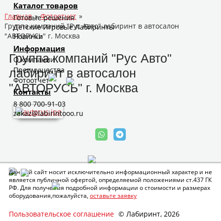
Каталог товаров
Главная
»
Фотоотчет
»
Готовые решения
Группа компаний "Рус Авто" лабиринт в автосалон
Детские Игровые Лабиринты
"АВТОРУСЬ" г. Москва
Новинки
Информация
Группа компаний "Рус Авто"
О компании
Преимущества
лабиринт в автосалон
Фотоотчет
"АВТОРУСЬ" г. Москва
Контакты
8 800 700-91-03
zakaz@labirintooo.ru
Данный сайт носит исключительно информационный характер и не
является публичной офертой, определяемой положениями ст.437 ГК
РФ. Для получения подробной информации о стоимости и размерах
оборудования,пожалуйста,
оставьте заявку
Пользовательское соглашение
© Лабиринт, 2026