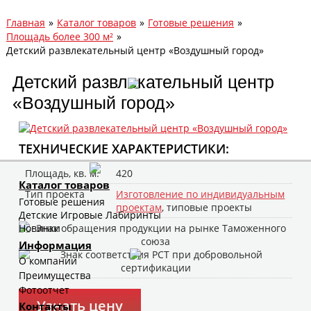
Главная
»
Каталог товаров
»
Готовые решения
»
Площадь более 300 м²
»
Детский развлекательный центр «Воздушный город»
Детский развлекательный центр
«Воздушный город»
ТЕХНИЧЕСКИЕ ХАРАКТЕРИСТИКИ:
Площадь, кв. м.
420
Каталог товаров
Тип проекта
Изготовление по индивидуальным
Готовые решения
проектам
, типовые проекты
Детские Игровые Лабиринты
Новинки
Информация
О компании
Преимущества
Фотоотчет
Узнать цену
Контакты